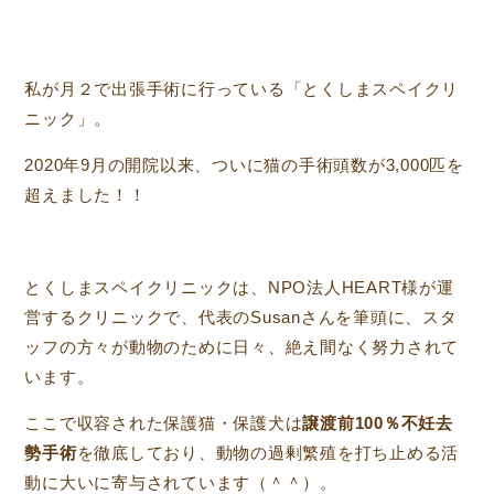
私が月２で出張手術に行っている「とくしまスペイクリ
ニック」。
2020年9月の開院以来、ついに猫の手術頭数が3,000匹を
超えました！！
とくしまスペイクリニックは、NPO法人HEART様が運
営するクリニックで、代表のSusanさんを筆頭に、スタ
ッフの方々が動物のために日々、絶え間なく努力されて
います。
ここで収容された保護猫・保護犬は
譲渡前100％不妊去
勢手術
を徹底しており、動物の過剰繁殖を打ち止める活
動に大いに寄与されています（＾＾）。