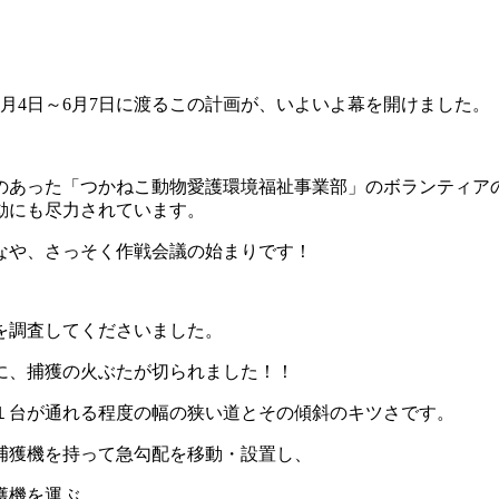
月4日～6月7日に渡るこの計画が、いよいよ幕を開けました。
のあった「つかねこ動物愛護環境福祉事業部」のボランティア
動にも尽力されています。
なや、さっそく作戦会議の始まりです！
を調査してくださいました。
に、捕獲の火ぶたが切られました！！
１台が通れる程度の幅の狭い道とその傾斜のキツさです。
捕獲機を持って急勾配を移動・設置し、
獲機を運ぶ。