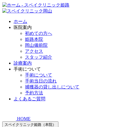
ホーム
医院案内
初めての方へ
姫路本院
岡山備前院
アクセス
スタッフ紹介
診療案内
手術について
手術について
手術当日の流れ
捕獲器の貸し出しについて
予約方法
よくあるご質問
HOME
スペイクリニック姫路（本院）