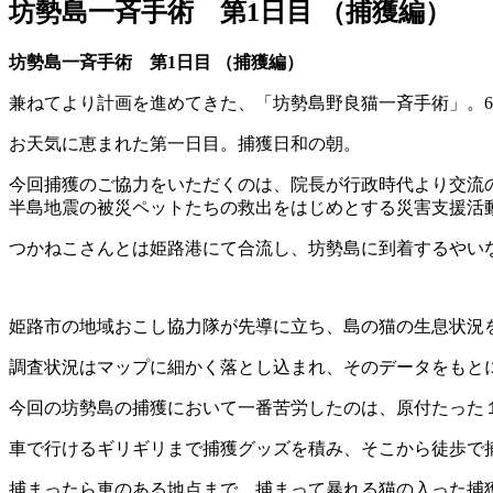
坊勢島一斉手術 第1日目 （捕獲編）
坊勢島一斉手術 第1日目 （捕獲編）
兼ねてより計画を進めてきた、「坊勢島野良猫一斉手術」。6
お天気に恵まれた第一日目。捕獲日和の朝。
今回捕獲のご協力をいただくのは、院長が行政時代より交流
半島地震の被災ペットたちの救出をはじめとする災害支援活
つかねこさんとは姫路港にて合流し、坊勢島に到着するやい
姫路市の地域おこし協力隊が先導に立ち、島の猫の生息状況
調査状況はマップに細かく落とし込まれ、そのデータをもと
今回の坊勢島の捕獲において一番苦労したのは、原付たった
車で行けるギリギリまで捕獲グッズを積み、そこから徒歩で
捕まったら車のある地点まで、捕まって暴れる猫の入った捕