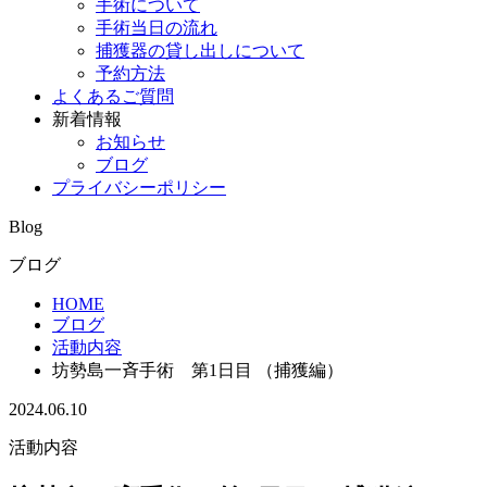
手術について
手術当日の流れ
捕獲器の貸し出しについて
予約方法
よくあるご質問
新着情報
お知らせ
ブログ
プライバシーポリシー
Blog
ブログ
HOME
ブログ
活動内容
坊勢島一斉手術 第1日目 （捕獲編）
2024.06.10
活動内容