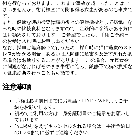
術を行なっております。 これまで事故が起こったことはご
ざいませんが、術前検査にて防ぎ得る疾患があるのも事実で
す。
また、健康な時の検査は猫の後々の健康指標として病気にな
った時の比較資料となりますので、金銭的に余裕がある方に
はお勧めをしております。 ご希望でしたら、
手術ご予約日
のお受け入れ時
にお申し出ください。
なお、採血は無麻酔下で行うため、採血時に猫に過度のスト
レスがかかる場合、あるいは人間側に危害を及ぼす恐れがあ
る場合はお断りすることがあります。 この場合、元気食欲
に問題がなければそのまま手術に進み、鎮静下で猫の負担な
く健康診断を行うことも可能です。
注意事項
手術は必ず前日までにお電話・LINE・WEBよりご予
約をお願いします。
初めてご利用の方は、身分証明書のご提示をお願いし
ております。
当日やむをえずキャンセルされる場合は、手術予約日
の
11:00まで
に必ずご連絡ください。