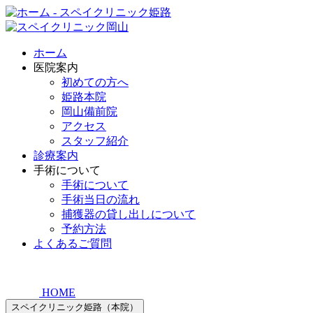
ホーム
医院案内
初めての方へ
姫路本院
岡山備前院
アクセス
スタッフ紹介
診療案内
手術について
手術について
手術当日の流れ
捕獲器の貸し出しについて
予約方法
よくあるご質問
HOME
スペイクリニック姫路（本院）